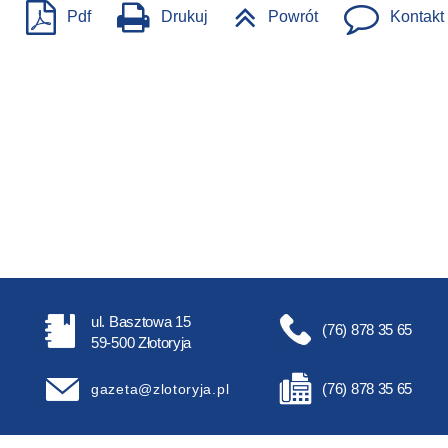
Pdf
Drukuj
Powrót
Kontakt
ul. Basztowa 15
(76) 878 35 65
59-500 Złotoryja
(76) 878 35 65
gazeta@zlotoryja.pl