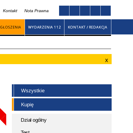
Kontakt
Nota Prawna
Twoja przeglądarka nie obsługuje JavaScript
go
GŁOSZENIA
WYDARZENIA 112
KONTAKT / REDAKCJA
Wszystkie
Kupię
Dział ogólny
Test