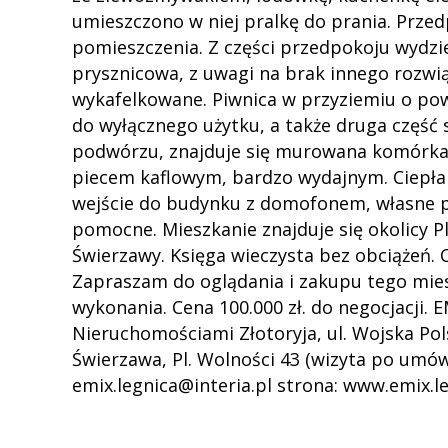
umieszczono w niej pralkę do prania. Przed
pomieszczenia. Z części przedpokoju wydzi
prysznicowa, z uwagi na brak innego rozwią
wykafelkowane. Piwnica w przyziemiu o pow.
do wyłącznego użytku, a także druga część
podwórzu, znajduje się murowana komórka 
piecem kaflowym, bardzo wydajnym. Ciepła 
wejście do budynku z domofonem, własne 
pomocne. Mieszkanie znajduje się okolicy P
Świerzawy. Księga wieczysta bez obciążeń. 
Zapraszam do oglądania i zakupu tego mie
wykonania. Cena 100.000 zł. do negocjacji.
Nieruchomościami Złotoryja, ul. Wojska Pols
Świerzawa, Pl. Wolności 43 (wizyta po umówi
emix.legnica@interia.pl strona: www.emix.le