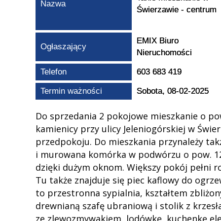
Nazwa
Świerzawie - centrum
EMIX Biuro
Ogłaszający
Nieruchomości
Telefon
603 683 419
Termin ważności
Sobota, 08-02-2025
Do sprzedania 2 pokojowe mieszkanie o pow
kamienicy przy ulicy Jeleniogórskiej w Świer
przedpokoju. Do mieszkania przynależy tak
i murowana komórka w podwórzu o pow. 12 
dzięki dużym oknom. Większy pokój pełni r
Tu także znajduje się piec kaflowy do ogrze
to przestronna sypialnia, kształtem zbliżon
drewnianą szafę ubraniową i stolik z krze
ze zlewozmywakiem, lodówkę, kuchenkę elek