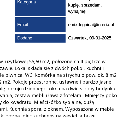
Kategoria
kupię, sprzedam,
wynajmę
Email
emix.legnica@interia.pl
Dodano
Czwartek, 09-01-2025
. użytkowej 55,60 m2, położone na II piętrze w
zawie. Lokal składa się z dwóch pokoi, kuchni i
że piwnica, WC, komórka na strychu o pow. ok. 8 m2
m2. Pokoje przestronne, ustawne i bardzo jasne
olę pokoju dziennego, okna na dwie strony budynku.
wania, zestaw mebli i ława z fotelami. Mniejszy pokó
y do kwadratu. Mieści łóżko sypialne, dużą
słami. Kuchnia spora, z oknem. Wyposażona w meble
tryczną, piec kuchenny na węgiel, a także