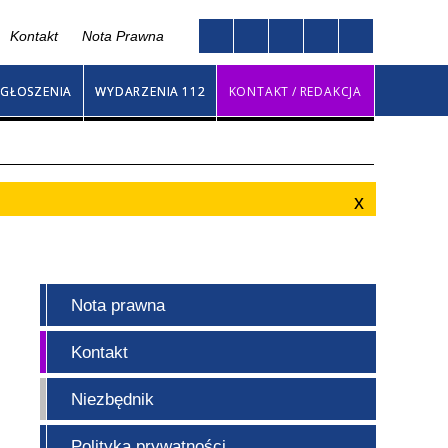
Kontakt
Nota Prawna
Twoja przeglądarka nie obsługuje JavaScript
na
GŁOSZENIA
WYDARZENIA 112
KONTAKT / REDAKCJA
Nota prawna
Kontakt
Niezbędnik
Polityka prywatności