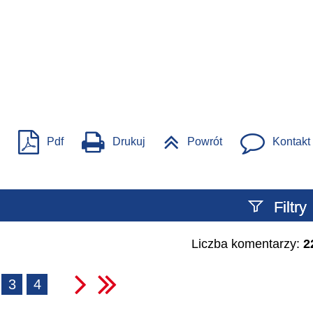
Pdf
Drukuj
Powrót
Kontakt
Filtry
Liczba komentarzy:
2
Szukany tekst
3
4