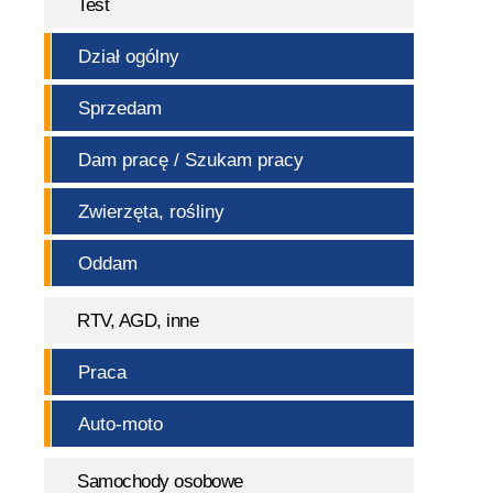
Test
Dział ogólny
Sprzedam
Dam pracę / Szukam pracy
Zwierzęta, rośliny
Oddam
RTV, AGD, inne
Praca
Auto-moto
Samochody osobowe