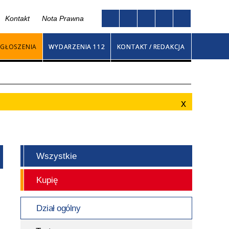
Kontakt
Nota Prawna
Twoja przeglądarka nie obsługuje JavaScript
na
GŁOSZENIA
WYDARZENIA 112
KONTAKT / REDAKCJA
Wszystkie
Kupię
Dział ogólny