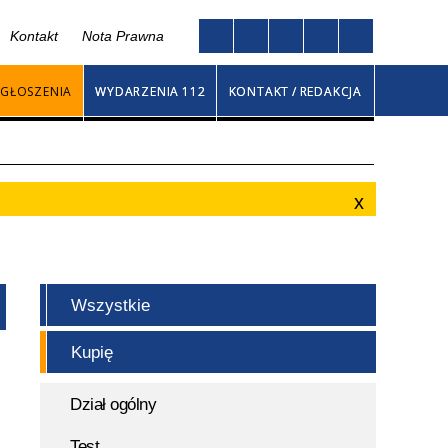
Kontakt
Nota Prawna
Twoja przeglądarka nie obsługuje JavaScript
go
GŁOSZENIA
WYDARZENIA 112
KONTAKT / REDAKCJA
Wszystkie
Kupię
Dział ogólny
Test