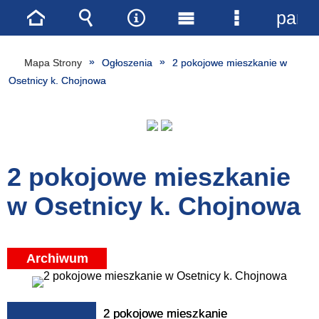
pane
Strona
Wyszukiwarka
Narzędzia
Menu
Menu
główna
główne
szczegóło
Mapa Strony
Ogłoszenia
2 pokojowe mieszkanie w
Osetnicy k. Chojnowa
2 pokojowe mieszkanie
w Osetnicy k. Chojnowa
Archiwum
2 pokojowe mieszkanie