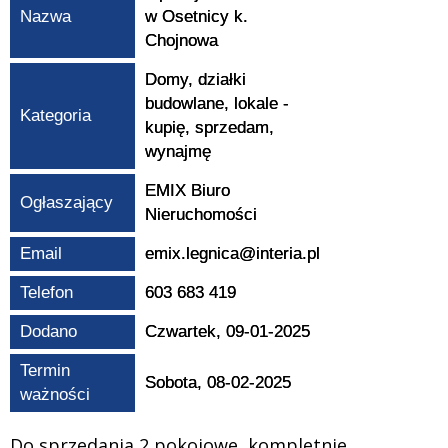
Nazwa
w Osetnicy k.
Chojnowa
Domy, działki
budowlane, lokale -
Kategoria
kupię, sprzedam,
wynajmę
EMIX Biuro
Ogłaszający
Nieruchomości
Email
emix.legnica@interia.pl
Telefon
603 683 419
Dodano
Czwartek, 09-01-2025
Termin
Sobota, 08-02-2025
ważności
Do sprzedania 2 pokojowe, kompletnie