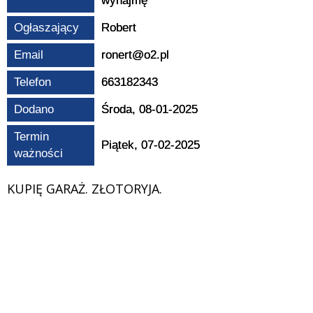
wynajmę
Ogłaszający
Robert
Email
ronert@o2.pl
Telefon
663182343
Dodano
Środa, 08-01-2025
Termin
Piątek, 07-02-2025
ważności
KUPIĘ GARAŻ. ZŁOTORYJA.