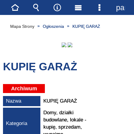
pane
Strona
Wyszukiwarka
Narzędzia
Menu
Menu
główna
główne
szczegóło
Mapa Strony
Ogłoszenia
KUPIĘ GARAŻ
KUPIĘ GARAŻ
Archiwum
Nazwa
KUPIĘ GARAŻ
Domy, działki
budowlane, lokale -
Kategoria
kupię, sprzedam,