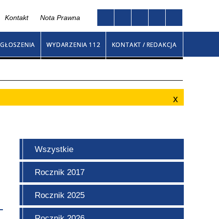
Kontakt
Nota Prawna
Twoja przeglądarka nie obsługuje JavaScript
go
GŁOSZENIA
WYDARZENIA 112
KONTAKT / REDAKCJA
Wszystkie
Rocznik 2017
Rocznik 2025
Rocznik 2026