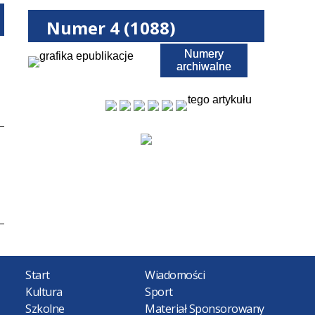
Numer 4 (1088)
Numery
Pobierz PDF
archiwalne
tego artykułu
Start
Wiadomości
Kultura
Sport
Szkolne
Materiał Sponsorowany