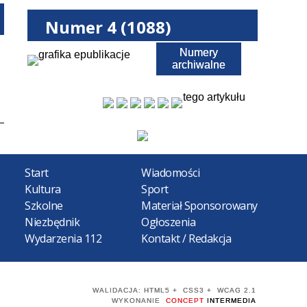
Numer 4 (1088)
Numery
Pobierz PDF
archiwalne
tego artykułu
Start
Wiadomości
Kultura
Sport
Szkolne
Materiał Sponsorowany
Niezbędnik
Ogłoszenia
Wydarzenia 112
Kontakt / Redakcja
WALIDACJA:
HTML5
+
CSS3
+
WCAG 2.1
WYKONANIE
CONCEPT
INTERMEDIA