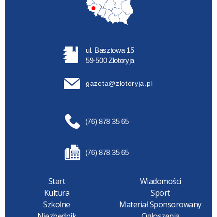
ul. Basztowa 15
59-500 Złotoryja
gazeta@zlotoryja.pl
(76) 878 35 65
(76) 878 35 65
Start
Wiadomości
Kultura
Sport
Szkolne
Materiał Sponsorowany
Niezbędnik
Ogłoszenia