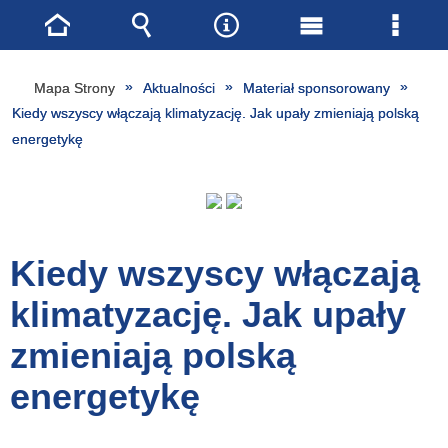
Strona
Wyszukiwarka
Narzędzia
Menu
Menu
główna
główne
szcze
Mapa Strony
Aktualności
Materiał sponsorowany
Kiedy wszyscy włączają klimatyzację. Jak upały zmieniają polską
energetykę
Kiedy wszyscy włączają
klimatyzację. Jak upały
zmieniają polską
energetykę