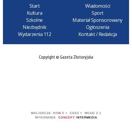
Start
Wiadomości
Kultura
Sport
Szkolne
Materiał Sponsorowany
Niezbędnik
Ogłoszenia
Wydarzenia 112
Kontakt / Redakcja
Copyright © Gazeta Złotoryjska
WALIDACJA:
HTML5
+
CSS3
+
WCAG 2.1
WYKONANIE
CONCEPT
INTERMEDIA