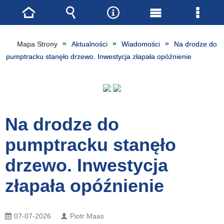
Strona
Wyszukiwarka
Narzędzia
Menu
Menu
główna
główne
szcze
Mapa Strony
Aktualności
Wiadomości
Na drodze do
pumptracku stanęło drzewo. Inwestycja złapała opóźnienie
Na drodze do
pumptracku stanęło
drzewo. Inwestycja
złapała opóźnienie
07-07-2026
Piotr Maas