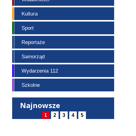
Kultura
Sport
Reportaże
Samorząd
Wydarzenia 112
Szkolne
Najnowsze
1
2
3
4
5