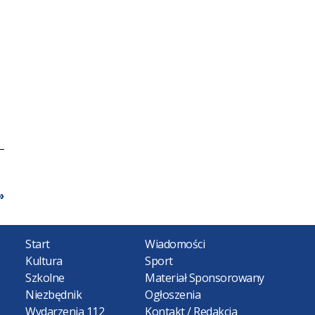
Start
Wiadomości
Kultura
Sport
Szkolne
Materiał Sponsorowany
Niezbędnik
Ogłoszenia
Wydarzenia 112
Kontakt / Redakcja