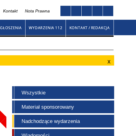
Kontakt
Nota Prawna
Twoja przeglądarka nie obsługuje JavaScript
go
GŁOSZENIA
WYDARZENIA 112
KONTAKT / REDAKCJA
Wszystkie
Materiał sponsorowany
Nadchodzące wydarzenia
Wiadomości