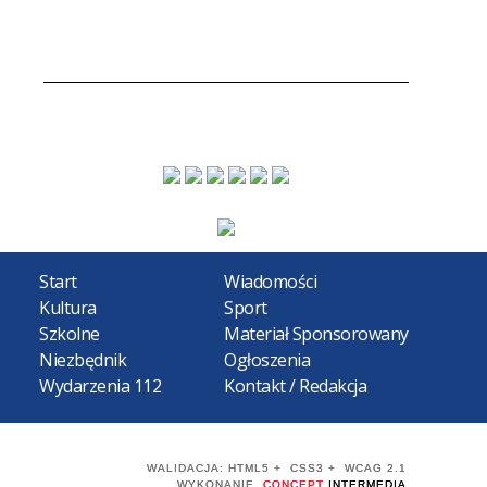
Start
Wiadomości
Kultura
Sport
Szkolne
Materiał Sponsorowany
Niezbędnik
Ogłoszenia
Wydarzenia 112
Kontakt / Redakcja
WALIDACJA:
HTML5
+
CSS3
+
WCAG 2.1
WYKONANIE
CONCEPT
INTERMEDIA