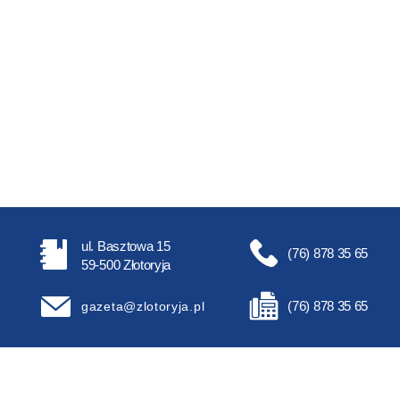
ul. Basztowa 15
(76) 878 35 65
59-500 Złotoryja
(76) 878 35 65
gazeta@zlotoryja.pl