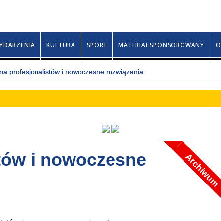
Niedziela, 9 sierpnia 2026
Klary, Romana, Rozy
YDARZENIA
KULTURA
SPORT
MATERIAŁ SPONSOROWANY
O
na profesjonalistów i nowoczesne rozwiązania
stów i nowoczesne
Archiwum