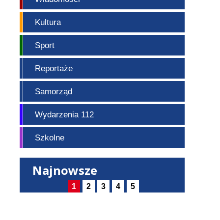
Kultura
Sport
Reportaże
Samorząd
Wydarzenia 112
Szkolne
Najnowsze
1
2
3
4
5