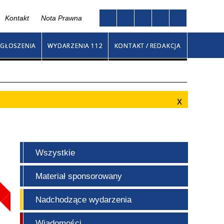
Kontakt
Nota Prawna
Twoja przeglądarka nie obsługuje JavaScript
ny
GŁOSZENIA
WYDARZENIA 112
KONTAKT / REDAKCJA
Wszystkie
Materiał sponsorowany
Nadchodzące wydarzenia
Wiadomości