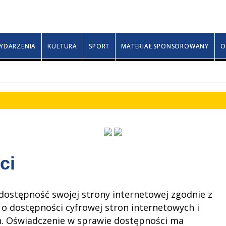
Niedziela, 9 sierpnia 2026
Klary, Romana, Rozy
YDARZENIA
KULTURA
SPORT
MATERIAŁ SPONSOROWANY
O
ci
dostępność swojej strony internetowej zgodnie z
. o dostępności cyfrowej stron internetowych i
h. Oświadczenie w sprawie dostępności ma