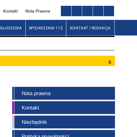
Kontakt
Nota Prawna
Twoja przeglądarka nie obsługuje JavaScript
ny
GŁOSZENIA
WYDARZENIA 112
KONTAKT / REDAKCJA
Nota prawna
Kontakt
Niezbędnik
Polityka prywatności