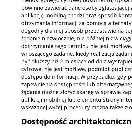
niedostępnego cyfrowo dokumentu, opisanie
powinno zawierać dane osoby zgłaszającej ż
aplikację mobilną chodzi oraz sposób konta
otrzymania informacji za pomocą alternat
dogodny dla niej sposób przedstawienia tej
żądanie niezwłocznie, nie później niż w ciąg
dotrzymanie tego terminu nie jest możliwe
wnoszącego żądanie, kiedy realizacja żądan
być dłuższy niż 2 miesiące od dnia wystąpie
cyfrowej nie jest możliwe, podmiot publi
dostępu do informacji. W przypadku, gdy p
zapewnienia dostępności lub alternatywne
żądanie możne złożyć skargę w sprawie zap
aplikacji mobilnej lub elementu strony inte
wskazanej wyżej procedury można także zło
Dostępność architektoniczn