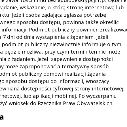
 zawartości filmu bez audiodeskrypcji itp. Żądanie
ądanie, wskazanie, o którą stronę internetową lub
ktu. Jeżeli osoba żądająca zgłasza potrzebę
ywnego sposobu dostępu, powinna także określić
 informacji. Podmiot publiczny powinien zrealizowa
u 7 dni od dnia wystąpienia z żądaniem. Jeżeli
, podmiot publiczny niezwłocznie informuje o tym
ia będzie możliwa, przy czym termin ten nie może
nia z żądaniem. Jeżeli zapewnienie dostępności
czny może zaproponować alternatywny sposób
odmiot publiczny odmówi realizacji żądania
go sposobu dostępu do informacji, wnoszący
ewniana dostępności cyfrowej strony internetowej,
rnetowej, lub aplikacji mobilnej. Po wyczerpaniu
żyć wniosek do Rzecznika Praw Obywatelskich.
a