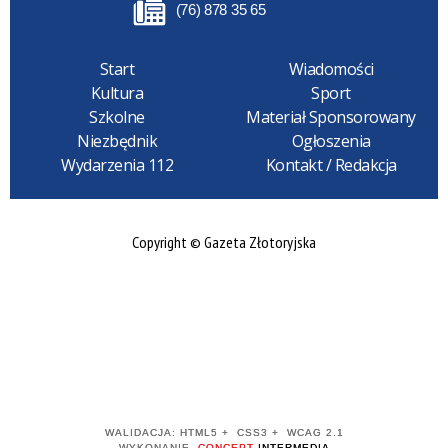
(76) 878 35 65
Start
Wiadomości
Kultura
Sport
Szkolne
Materiał Sponsorowany
Niezbędnik
Ogłoszenia
Wydarzenia 112
Kontakt / Redakcja
Copyright © Gazeta Złotoryjska
WALIDACJA:
HTML5
+
CSS3
+
WCAG 2.1
WYKONANIE
CONCEPT
INTERMEDIA