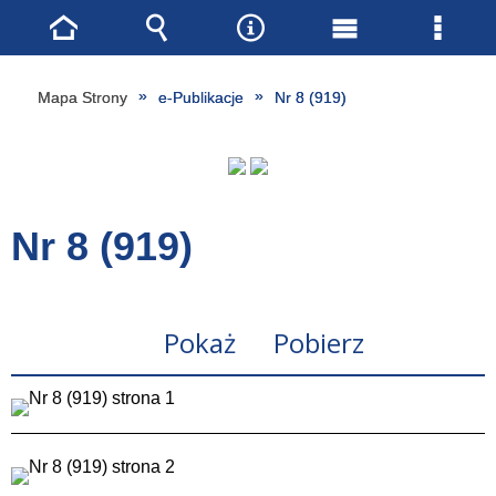
Strona
Wyszukiwarka
Narzędzia
Menu
Menu
główna
główne
szcze
Mapa Strony
e-Publikacje
Nr 8 (919)
Nr 8 (919)
Pokaż
Pobierz