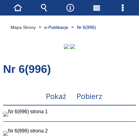
Strona
Wyszukiwarka
Narzędzia
Menu
Menu
główna
główne
szcze
Mapa Strony
e-Publikacje
Nr 6(996)
Nr 6(996)
Pokaż
Pobierz