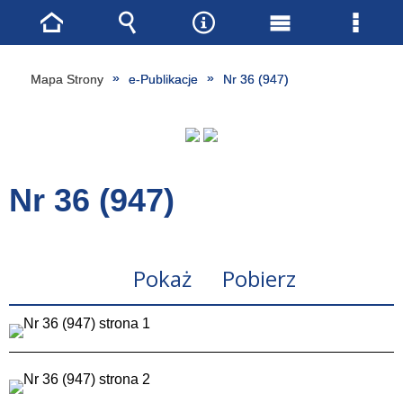
Strona
Wyszukiwarka
Narzędzia
Menu
Menu
główna
główne
szcze
Mapa Strony
e-Publikacje
Nr 36 (947)
Nr 36 (947)
Pokaż
Pobierz