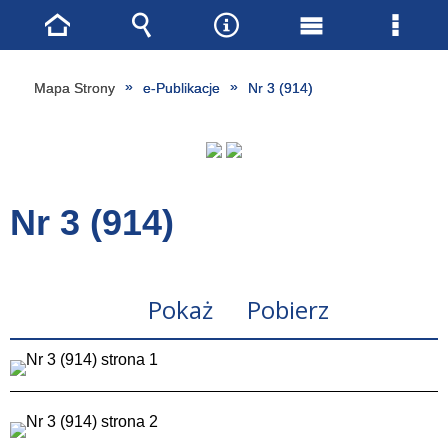
Strona
Wyszukiwarka
Narzędzia
Menu
Menu
główna
główne
szcze
Mapa Strony
e-Publikacje
Nr 3 (914)
Nr 3 (914)
Pokaż
Pobierz