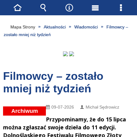
Strona
Wyszukiwarka
Narzędzia
Menu
Menu
główna
główne
szcze
Mapa Strony
Aktualności
Wiadomości
Filmowcy –
zostało mniej niż tydzień
Filmowcy – zostało
mniej niż tydzień
09-07-2026
Michał Sędrowicz
Archiwum
Przypominamy, że do 15 lipca
można zgłaszać swoje dzieła do 11 edycji.
Dolnośląskiego Festiwalu Filmowego Złoty