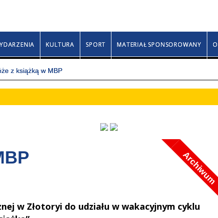
Sobota, 8 sierpnia 2026
Izy, Rajmunda, Sewery
YDARZENIA
KULTURA
SPORT
MATERIAŁ SPONSOROWANY
O
że z książką w MBP
 MBP
Archiwum
znej w Złotoryi do udziału w wakacyjnym cyklu