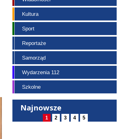
Kultura
Sport
Reportaże
Samorząd
Wydarzenia 112
Szkolne
Najnowsze
1
2
3
4
5