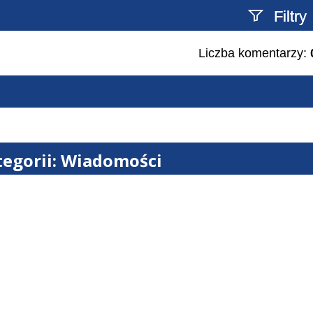
Filtry
Liczba komentarzy:
Szukany tekst
tegorii: Wiadomości