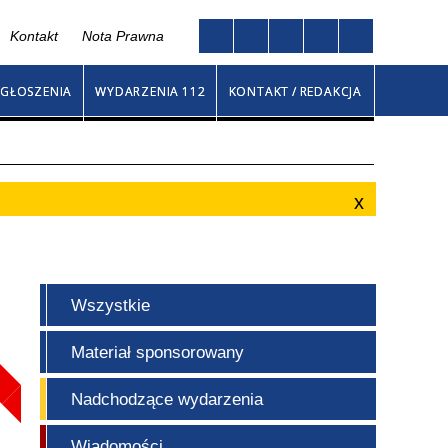
Kontakt
Nota Prawna
Twoja przeglądarka nie obsługuje JavaScript
na
GŁOSZENIA
WYDARZENIA 112
KONTAKT / REDAKCJA
Wszystkie
Materiał sponsorowany
Nadchodzące wydarzenia
Wiadomości