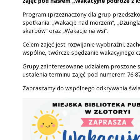
zajęć pod hasłem „Wakacyjne podróże z k
Program (przeznaczony dla grup przedszko
spotkania: „Wakacje nad morzem”, „Dżungla 
skarbów” oraz „Wakacje na wsi”.
Celem zajęć jest rozwijanie wyobraźni, zach
wspólne, twórcze spędzanie wakacyjnego c
Grupy zainteresowane udziałem proszone są
ustalenia terminu zajęć pod numerem 76 87
Zapraszamy do wspólnego odkrywania świat