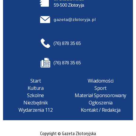
59-500 Złotoryja
gazeta@zlotoryja.pl
(76) 878 35 65
(76) 878 35 65
Start
Wiadomości
Kultura
Sport
Szkolne
Materiał Sponsorowany
Niezbędnik
Ogłoszenia
Wydarzenia 112
Kontakt / Redakcja
Copyright © Gazeta Złotoryjska