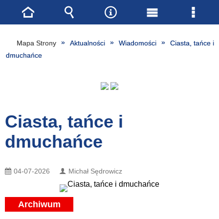
Strona
Wyszukiwarka
Narzędzia
Menu
Menu
główna
główne
szcze
Mapa Strony
Aktualności
Wiadomości
Ciasta, tańce i
dmuchańce
Ciasta, tańce i
dmuchańce
04-07-2026
Michał Sędrowicz
Archiwum