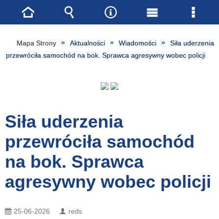
Strona
Wyszukiwarka
Narzędzia
Menu
Menu
główna
główne
szcze
Mapa Strony
Aktualności
Wiadomości
Siła uderzenia
przewróciła samochód na bok. Sprawca agresywny wobec policji
Siła uderzenia
przewróciła samochód
na bok. Sprawca
agresywny wobec policji
25-06-2026
reds