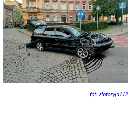
fot. zlotoryja112