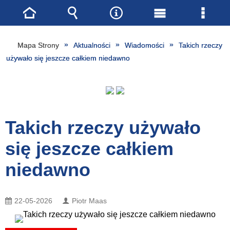
Strona
Wyszukiwarka
Narzędzia
Menu
Menu
główna
główne
szcze
Mapa Strony
Aktualności
Wiadomości
Takich rzeczy
używało się jeszcze całkiem niedawno
Takich rzeczy używało
się jeszcze całkiem
niedawno
22-05-2026
Piotr Maas