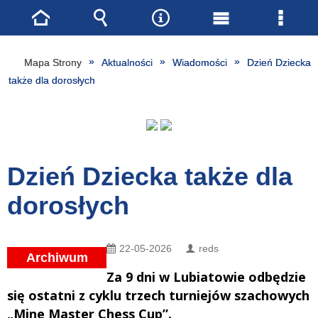
Strona
Wyszukiwarka
Narzędzia
Menu
Menu
główna
główne
szcze
Mapa Strony
Aktualności
Wiadomości
Dzień Dziecka
także dla dorosłych
Dzień Dziecka także dla
dorosłych
22-05-2026
reds
Archiwum
Za 9 dni w Lubiatowie odbędzie
się ostatni z cyklu trzech turniejów szachowych
„Mine Master Chess Cup”.