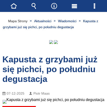
Strona
Wyszukiwarka
Narzędzia
Menu
Menu
główna
główne
szcze
Mapa Strony
Aktualności
Wiadomości
Kapusta z
grzybami już się pichci, po południu degustacja
Kapusta z grzybami już
się pichci, po południu
degustacja
07-12-2025
Piotr Maas