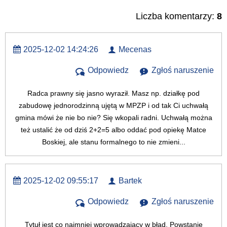
Szukany tekst
Liczba komentarzy:
8
2025-12-02 14:24:26
Mecenas
Odpowiedz
Zgłoś naruszenie
Radca prawny się jasno wyraził. Masz np. działkę pod
zabudowę jednorodzinną ujętą w MPZP i od tak Ci uchwałą
gmina mówi że nie bo nie? Się wkopali radni. Uchwałą można
też ustalić że od dziś 2+2=5 albo oddać pod opiekę Matce
Boskiej, ale stanu formalnego to nie zmieni...
2025-12-02 09:55:17
Bartek
Odpowiedz
Zgłoś naruszenie
Tytuł jest co najmniej wprowadzający w błąd. Powstanie