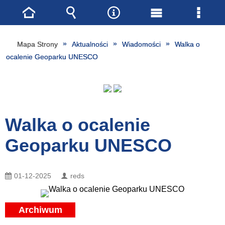
Strona
Wyszukiwarka
Narzędzia
Menu
Menu
główna
główne
szcze
Mapa Strony
Aktualności
Wiadomości
Walka o
ocalenie Geoparku UNESCO
Walka o ocalenie
Geoparku UNESCO
01-12-2025
reds
Archiwum