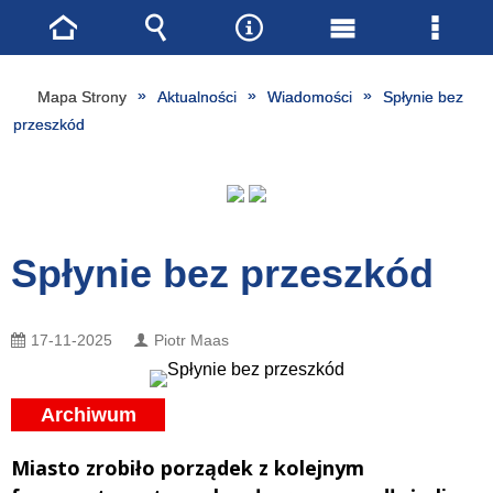
Strona
Wyszukiwarka
Narzędzia
Menu
Menu
główna
główne
szcze
Mapa Strony
Aktualności
Wiadomości
Spłynie bez
przeszkód
Spłynie bez przeszkód
17-11-2025
Piotr Maas
Archiwum
Miasto zrobiło porządek z kolejnym