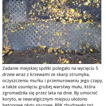
Zadanie miejskiej spółki polegało na wycięciu 5
drzew wraz z krzewami ze skarp strumyka,
oczyszczeniu murku i przemurowaniu jego czapy,
a także usunięciu grubej warstwy mułu, która
zgromadziła się przez lata na dnie. By umocnić
koryto, w newralgicznym miejscu ułożono
betonowe płyty ażurowe. RPK zbudowało też