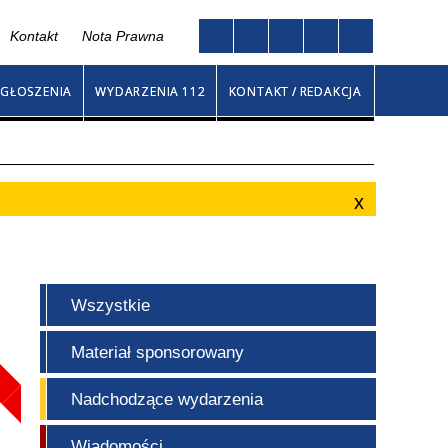
Kontakt
Nota Prawna
Twoja przeglądarka nie obsługuje JavaScript
na
GŁOSZENIA
WYDARZENIA 112
KONTAKT / REDAKCJA
Wszystkie
Materiał sponsorowany
Nadchodzące wydarzenia
Wiadomości