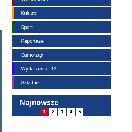
Kultura
Sport
Reportaże
Samorząd
Wydarzenia 112
Szkolne
Najnowsze
1
2
3
4
5