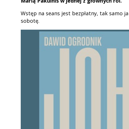
Marią Pakulnis w jednej z głównych ról.
Wstęp na seans jest bezpłatny, tak samo ja
sobotę.