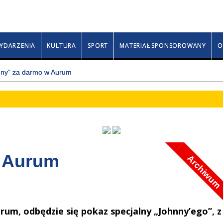
Sobota, 8 sierpnia 2026
Izy, Rajmunda, Sewery
YDARZENIA
KULTURA
SPORT
MATERIAŁ SPONSOROWANY
O
nny” za darmo w Aurum
w Aurum
Archiwum
rum, odbędzie się pokaz specjalny „Johnny’ego”, z