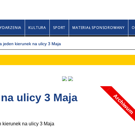
Piątek, 7 sierpnia 2026
Donaty, Olechny, Kajeta
YDARZENIA
KULTURA
SPORT
MATERIAŁ SPONSOROWANY
O
 jeden kierunek na ulicy 3 Maja
na ulicy 3 Maja
Archiwum