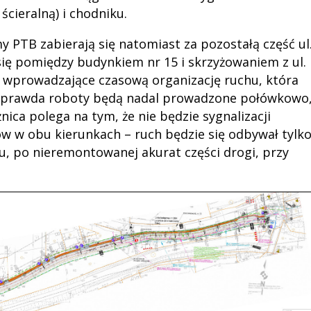
ścieralną) i chodniku.
y PTB zabierają się natomiast za pozostałą część ul
 się pomiędzy budynkiem nr 15 i skrzyżowaniem z ul.
ki wprowadzające czasową organizację ruchu, która
 Co prawda roboty będą nadal prowadzone połówkowo
ica polega na tym, że nie będzie sygnalizacji
w w obu kierunkach – ruch będzie się odbywał tylk
u, po nieremontowanej akurat części drogi, przy