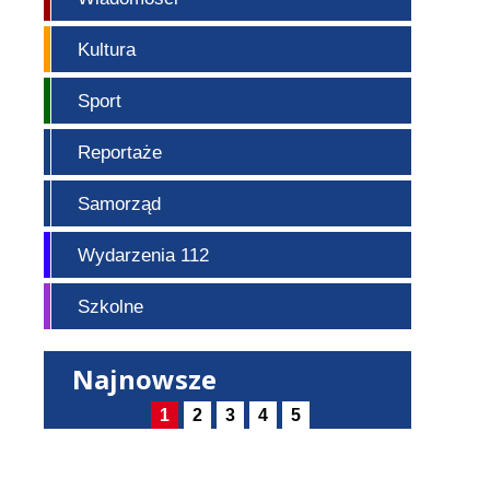
Kultura
Sport
Reportaże
Samorząd
Wydarzenia 112
Szkolne
Najnowsze
1
2
3
4
5