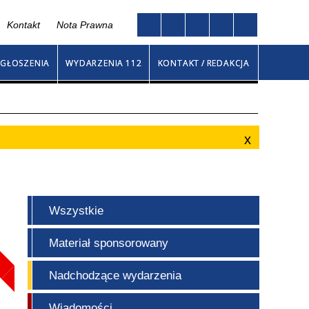
Kontakt
Nota Prawna
Twoja przeglądarka nie obsługuje JavaScript
na
GŁOSZENIA
WYDARZENIA 112
KONTAKT / REDAKCJA
Wszystkie
Materiał sponsorowany
Nadchodzące wydarzenia
Wiadomości