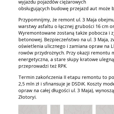
wyjazdu pojazdów ciężarowych
obsługujących budowę przejazd aut może b
Przypomnijmy, że remont ul. 3 Maja obejmu
warstwy asfaltu o łącznej grubości 16 cm
Wyremontowane zostaną także pobocza i zj
betonowej. Bezpieczeństwo na ul. 3 Maja, 
oświetlenia ulicznego i zamiana opraw na
rowów przydrożnych. Przy okazji remontu m
energetyczna, a stare słupy kratowe ulegną
przeprowadzi też RPK.
Termin zakończenia II etapu remontu to po
2,5 mln zł i sfinansuje je DSDiK. Koszty mo
opraw na całej długości ul. 3 Maja), wynoszą
Złotoryi.