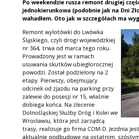
Po weekendzie rusza remont drugiej części
jednokierunkowa (podobnie jak na Dni Złot
wahadłem. Oto jak w szczegółach ma wyg
Remont wylotówki do Lwówka
Śląskiego, czyli drogi wojewódzkiej
nr 364, trwa od marca tego roku.
Prowadzony jest w ramach
usuwania skutków ubiegłorocznej
powodzi. Został podzielony na 2
etapy. Pierwszy, obejmujący
odcinek od zjazdu na parking przy
zalewie do posesji nr 15, właśnie
dobiega końca. Na zlecenie
Dolnośląskiej Służby Dróg i Kolei we
Wrocławiu, która jest zarządcą
trasy, realizuje go firma COM-D. Jezdnia j
aktualnie podbudowę na ostatnim, szóstym