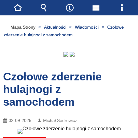
Strona
Wyszukiwarka
Narzędzia
Menu
Menu
główna
główne
szcze
Mapa Strony
Aktualności
Wiadomości
Czołowe
zderzenie hulajnogi z samochodem
Czołowe zderzenie
hulajnogi z
samochodem
02-09-2025
Michał Sędrowicz