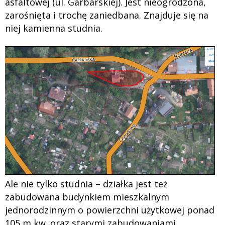
asfaltowej (ul. Garbarskiej). Jest nieogrodzona,
zarośnięta i trochę zaniedbana. Znajduje się na
niej kamienna studnia.
Ale nie tylko studnia – działka jest też
zabudowana budynkiem mieszkalnym
jednorodzinnym o powierzchni użytkowej ponad
105 m kw. oraz starymi zabudowaniami