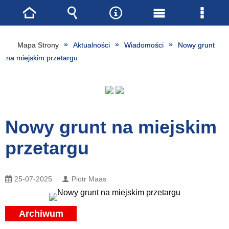
Strona
Wyszukiwarka
Narzędzia
Menu
Menu
główna
główne
szcze
Mapa Strony
Aktualności
Wiadomości
Nowy grunt
na miejskim przetargu
Nowy grunt na miejskim
przetargu
25-07-2025
Piotr Maas
Archiwum