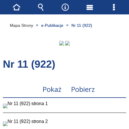
Strona
Wyszukiwarka
Narzędzia
Menu
Menu
główna
główne
szcze
Mapa Strony
e-Publikacje
Nr 11 (922)
Nr 11 (922)
Pokaż
Pobierz