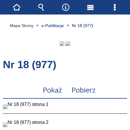
Strona
Wyszukiwarka
Narzędzia
Menu
Menu
główna
główne
szcze
Mapa Strony
e-Publikacje
Nr 18 (977)
Nr 18 (977)
Pokaż
Pobierz