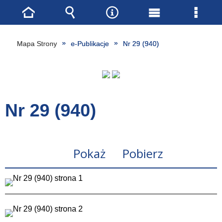
Strona
Wyszukiwarka
Narzędzia
Menu
Menu
główna
główne
szcze
Mapa Strony
e-Publikacje
Nr 29 (940)
Nr 29 (940)
Pokaż
Pobierz