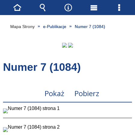
Strona
Wyszukiwarka
Narzędzia
Menu
Menu
główna
główne
szcze
Mapa Strony
e-Publikacje
Numer 7 (1084)
Numer 7 (1084)
Pokaż
Pobierz