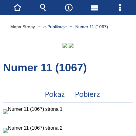
Strona
Wyszukiwarka
Narzędzia
Menu
Menu
główna
główne
szcze
Mapa Strony
e-Publikacje
Numer 11 (1067)
Numer 11 (1067)
Pokaż
Pobierz