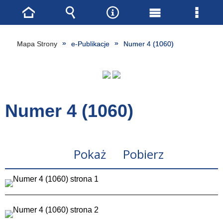
Strona
Wyszukiwarka
Narzędzia
Menu
Menu
główna
główne
szcze
Mapa Strony
e-Publikacje
Numer 4 (1060)
Numer 4 (1060)
Pokaż
Pobierz