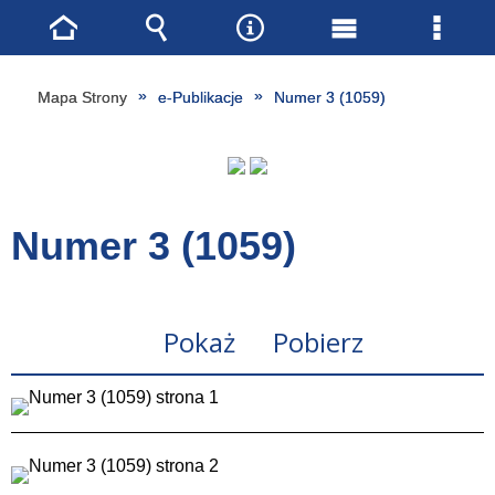
Strona
Wyszukiwarka
Narzędzia
Menu
Menu
główna
główne
szcze
Mapa Strony
e-Publikacje
Numer 3 (1059)
Numer 3 (1059)
Pokaż
Pobierz