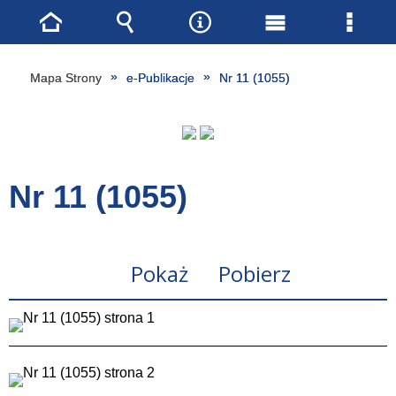
Strona
Wyszukiwarka
Narzędzia
Menu
Menu
główna
główne
szcze
Mapa Strony
e-Publikacje
Nr 11 (1055)
Nr 11 (1055)
Pokaż
Pobierz