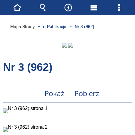
Strona
Wyszukiwarka
Narzędzia
Menu
Menu
główna
główne
szcze
Mapa Strony
e-Publikacje
Nr 3 (962)
Nr 3 (962)
Pokaż
Pobierz