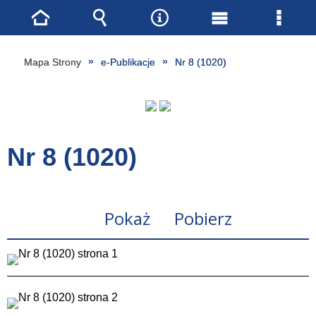
Strona
Wyszukiwarka
Narzędzia
Menu
Menu
główna
główne
szcze
Mapa Strony
e-Publikacje
Nr 8 (1020)
Nr 8 (1020)
Pokaż
Pobierz