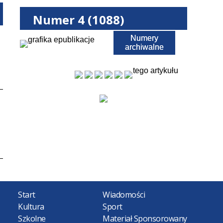
Numer 4 (1088)
Numery
Pobierz PDF
archiwalne
tego artykułu
Start
Wiadomości
Kultura
Sport
Szkolne
Materiał Sponsorowany