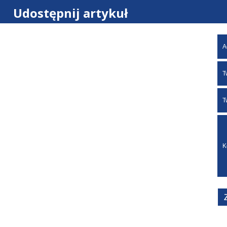
Udostępnij artykuł
A
T
T
K