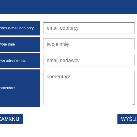
dres e-mail odbiorcy
woje imie
wój adres e-mail
omentarz